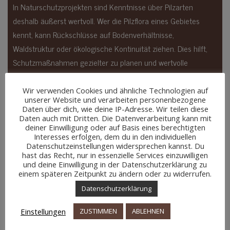
In Naturschutzprojekten sind Kenntnisse über Pilzarten
deshalb äußerst wertvoll. Wer die Pilzflora eines Gebietes
kennt, kann Rückschlüsse auf Bodenverhältnisse,
Waldstruktur oder ökologische Kontinuität ziehen. Dies hilft,
Schutzmaßnahmen gezielter zu planen und wertvolle
Lebensräume zu erkennen, die auf den ersten Blick
unscheinbar erscheinen mögen. Zudem können seltene
Wir verwenden Cookies und ähnliche Technologien auf
unserer Website und verarbeiten personenbezogene
Pilzarten selbst Schutzziele sein und rechtliche Relevanz
Daten über dich, wie deine IP-Adresse. Wir teilen diese
haben, etwa im Rahmen von FFH-Richtlinien.
Daten auch mit Dritten. Die Datenverarbeitung kann mit
deiner Einwilligung oder auf Basis eines berechtigten
Interesses erfolgen, dem du in den individuellen
Kurz gesagt: Pilze sind keine Randerscheinung, sondern
Datenschutzeinstellungen widersprechen kannst. Du
zentrale Akteure im Ökosystem – und wer Naturschutz
hast das Recht, nur in essenzielle Services einzuwilligen
und deine Einwilligung in der Datenschutzerklärung zu
betreiben will, sollte sie kennen und ernst nehmen.
einem späteren Zeitpunkt zu ändern oder zu widerrufen.
Datenschutzerklärung
Einstellungen
ZUSTIMMEN
ABLEHNEN
wichtige Links